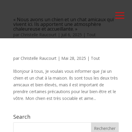
« Nous avons un chien et un chat amicaux qui
vivent ici. Ils apportent une atmosphère
chaleureuse et accueillante. »
par
Christelle Raucourt
|
Juil 6, 2025
|
Tout
par
Christelle Raucourt
|
Mai 28, 2025
|
Tout
lBonjour à tous, Je voulais vous informer que j’ai un
chien et un chat à la maison. Ils sont tous les deux très
amicaux et bien élevés, mais il est important de
prendre certaines précautions pour leur bien-être et le
vôtre. Mon chien est très sociable et aime...
Search